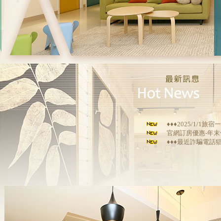
♦️♦️♦️2025/1/
官網訂房優惠-年末
♦♦♦最近詐騙電話猖